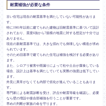
耐震補強が必要な条件
古い住宅は現在の耐震基準を満たしていない可能性がありま
す。
特に1981年以前に建てられた建物は旧耐震基準に基づいて設計
されており、震度6強から7規模の地震に対する想定が十分では
ありません。
現在の新耐震基準では、大きな揺れでも倒壊しない構造が求め
られています。
そのため旧基準で建てられた住宅は補強を検討する必要があり
ます。
また、シロアリ被害や雨漏りによって柱や土台が腐食している
場合、設計上は基準を満たしていても実際の強度は低下してい
ます。
外見に異常がなくても内部で劣化が進んでいることもありま
す。
専門家による耐震診断を受け、評点や耐震等級を確認し、必要
なら壁の増設や接合部補強を行うことが重要です。
早めの判断が家族の命を守ります。